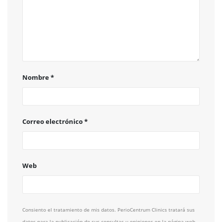
Nombre
*
Correo electrónico
*
Web
Consiento el tratamiento de mis datos. PerioCentrum Clinics tratará sus
datos para la publicación de sus consultas u opiniones en la página web.