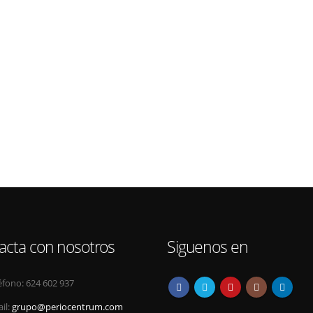
acta con nosotros
Siguenos en
éfono:
624 602 937
il:
grupo@periocentrum.com