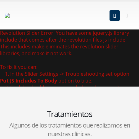
Revolution Slider Error: You have some jquery.js library
include that comes after the revolution files js include.
This includes make eliminates the revolution slider
libraries, and make it not work.
To fix it you can:
1. In the Slider Settings -> Troubleshooting set option:
Put JS Includes To Body
option to true.
2. Find the double jquery.js include and remove it.
Tratamientos
Algunos de los tratamientos que realizamos en
nuestras clínicas.