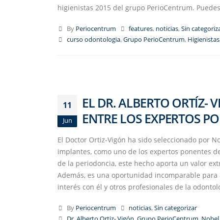
higienistas 2015 del grupo PerioCentrum. Puedes i
By
Periocentrum
features
,
noticias
,
Sin categoriz
curso odontologia
,
Grupo PerioCentrum
,
Higienistas
EL DR. ALBERTO ORTÍZ-
11
ENTRE LOS EXPERTOS PO
Jun
El Doctor Ortiz-Vigón ha sido seleccionado por N
implantes, como uno de los expertos ponentes de 
de la periodoncia, este hecho aporta un valor e
Además, es una oportunidad incomparable para a
interés con él y otros profesionales de la odontolog
By
Periocentrum
noticias
,
Sin categorizar
Dr. Alberto Ortiz- Vigón
,
Grupo PerioCentrum
,
Nobel 