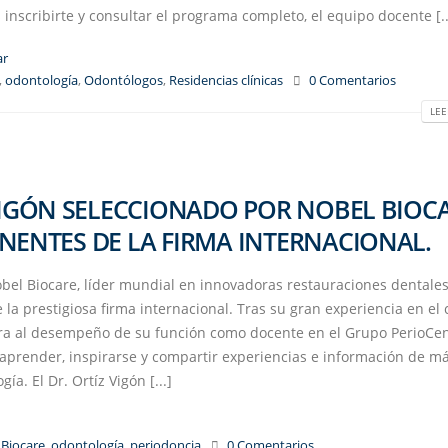
nscribirte y consultar el programa completo, el equipo docente [..
ar
,
odontología
,
Odontólogos
,
Residencias clínicas
0 Comentarios
LEE
 VIGÓN SELECCIONADO POR NOBEL BIOC
NENTES DE LA FIRMA INTERNACIONAL.
obel Biocare, líder mundial en innovadoras restauraciones dentale
la prestigiosa firma internacional. Tras su gran experiencia en el
xtra al desempeño de su función como docente en el Grupo PerioCe
prender, inspirarse y compartir experiencias e información de m
ía. El Dr. Ortíz Vigón [...]
Biocare
,
odontología
,
periodoncia
0 Comentarios