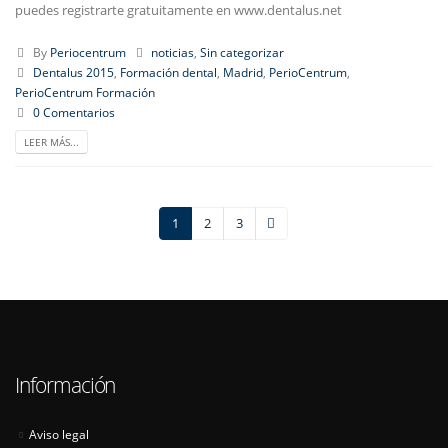
puedes registrarte gratuitamente en www.dentalus.net
By
Periocentrum
noticias
,
Sin categorizar
Dentalus 2015
,
Formación dental
,
Madrid
,
PerioCentrum
,
PerioCentrum Formación
0 Comentarios
LEER MÁS...
1
2
3
Información
Aviso legal