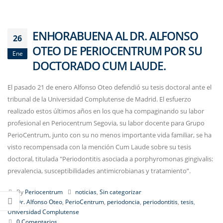
ENHORABUENA AL DR. ALFONSO
26
OTEO DE PERIOCENTRUM POR SU
Ene
DOCTORADO CUM LAUDE.
El pasado 21 de enero Alfonso Oteo defendió su tesis doctoral ante el
tribunal de la Universidad Complutense de Madrid. El esfuerzo
realizado estos últimos años en los que ha compaginando su labor
profesional en Periocentrum Segovia, su labor docente para Grupo
PerioCentrum, junto con su no menos importante vida familiar, se ha
visto recompensada con la mención Cum Laude sobre su tesis
doctoral, titulada "Periodontitis asociada a porphyromonas gingivalis:
prevalencia, susceptibilidades antimicrobianas y tratamiento”.
By
Periocentrum
noticias
,
Sin categorizar
Dr. Alfonso Oteo
,
PerioCentrum
,
periodoncia
,
periodontitis
,
tesis
,
Universidad Complutense
0 Comentarios