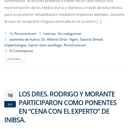
tunelización" el artículo presenta a través de un caso clínico una
reconstrucción de los tejidos duros y blandos a través de esta técnica
para su posterior rehabilitación mediante implantes dentales. Durante
el caso no se apreció ninguna anomalía en la curación [...]
By
Periocentrum
noticias
,
Sin categorizar
aumento de hueso
,
Dr. Alberto Ortiz- Vigón
,
Gaceta Dental
,
implantologia
,
injerto óseo autólogo
,
PerioCentrum
0 Comentarios
LEER MÁS...
LOS DRES. RODRIGO Y MORANTE
16
PARTICIPARON COMO PONENTES
Jun
EN “CENA CON EL EXPERTO” DE
INIBSA.