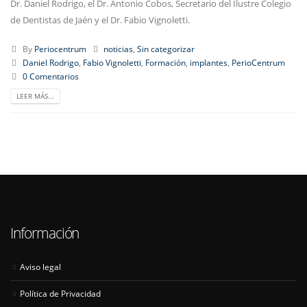
Dr. Daniel Rodrigo, el Dr. Antonio Cobos, Secretario del Ilustre Colegio
de Dentistas de Jaén y el Dr. Fabio Vignoletti.
By
Periocentrum
noticias
,
Sin categorizar
Daniel Rodrigo
,
Fabio Vignoletti
,
Formación
,
implantes
,
PerioCentrum
0 Comentarios
LEER MÁS...
Información
Aviso legal
Política de Privacidad