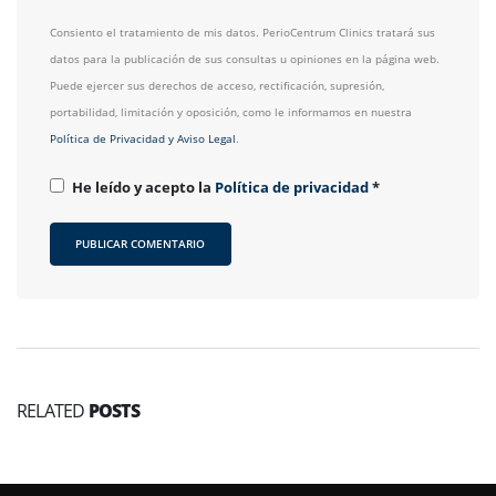
Consiento el tratamiento de mis datos. PerioCentrum Clinics tratará sus
datos para la publicación de sus consultas u opiniones en la página web.
Puede ejercer sus derechos de acceso, rectificación, supresión,
portabilidad, limitación y oposición, como le informamos en nuestra
Política de Privacidad y Aviso Legal
.
He leído y acepto la
Política de privacidad
*
RELATED
POSTS