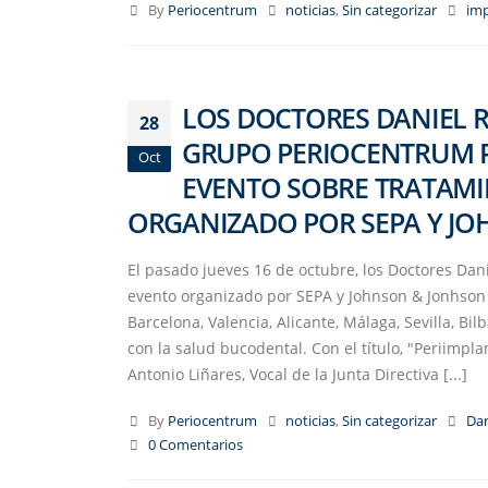
By
Periocentrum
noticias
,
Sin categorizar
imp
LOS DOCTORES DANIEL R
28
GRUPO PERIOCENTRUM 
Oct
EVENTO SOBRE TRATAMIE
ORGANIZADO POR SEPA Y JO
El pasado jueves 16 de octubre, los Doctores Dani
evento organizado por SEPA y Johnson & Jonhson
Barcelona, Valencia, Alicante, Málaga, Sevilla, Bi
con la salud bucodental. Con el título, "Periimplan
Antonio Liñares, Vocal de la Junta Directiva [...]
By
Periocentrum
noticias
,
Sin categorizar
Dan
0 Comentarios