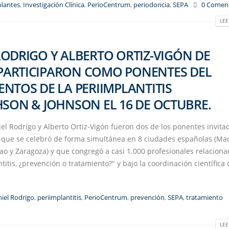
lantes
,
Investigación Clínica
,
PerioCentrum
,
periodoncia
,
SEPA
0 Coment
LEE
ODRIGO Y ALBERTO ORTIZ-VIGÓN DE
PARTICIPARON COMO PONENTES DEL
NTOS DE LA PERIIMPLANTITIS
HSON & JOHNSON EL 16 DE OCTUBRE.
el Rodrigo y Alberto Ortiz-Vigón fueron dos de los ponentes invita
 que se celebró de forma simultánea en 8 ciudades españolas (Mad
lbao y Zaragoza) y que congregó a casi 1.000 profesionales relacion
titis, ¿prevención o tratamiento?" y bajo la coordinación científica 
iel Rodrigo
,
periimplantitis
,
PerioCentrum
,
prevención
,
SEPA
,
tratamiento
LEE