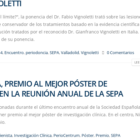
OLETTI
 límite?", la ponencia del Dr. Fabio Vignoletti trató sobre las lesion
 conservador de los tratamientos basado en la evidencia científica
ión tratados por el reconocido Dr. Gianfranco Vignoletti en Italia.
ón de su ponencia.
14
,
Encuentro
,
periodoncia
,
SEPA
,
Valladolid
,
Vignoletti
0 Comentarios
LEE
 PREMIO AL MEJOR PÓSTER DE
 EN LA REUNIÓN ANUAL DE LA SEPA
donadas durante el último encuentro anual de la Sociedad Español
mer premio al mejor póster de investigación clínica. En el centro, N
mio.
ienista
,
Investigación Clínica
,
PerioCentrum
,
Póster
,
Premio
,
SEPA