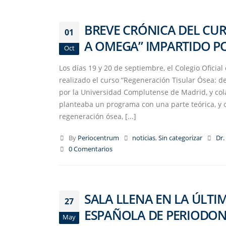
BREVE CRÓNICA DEL CUR
01
A OMEGA” IMPARTIDO PO
Oct
Los días 19 y 20 de septiembre, el Colegio Ofici
realizado el curso “Regeneración Tisular Ósea: d
por la Universidad Complutense de Madrid, y col
planteaba un programa con una parte teórica, y o
regeneración ósea, [...]
By
Periocentrum
noticias
,
Sin categorizar
Dr.
0 Comentarios
SALA LLENA EN LA ÚLTI
27
ESPAÑOLA DE PERIODON
May