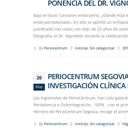
PONENCIA DEL DR. VIGN
Bajo el título "Lesiones endo-perio. ¿Dónde está el
endo-periodontales. En ella se aportó un enfoque
justificado con casos con más de 25 años de evoluc
fotografía, el Dr. Vignoletti durante la celebraci
By
Periocentrum
noticias
,
Sin categorizar
20
PERIOCENTRUM SEGOVIA,
26
INVESTIGACIÓN CLÍNICA
May
Las higienistas de PerioCentrum, han sido galar
Periodoncia e Osteintegración - SEPA - con el pri
Herrero de PerioCentrum Segovia, recoge el pre
By
Periocentrum
noticias
,
Sin categorizar
Hig