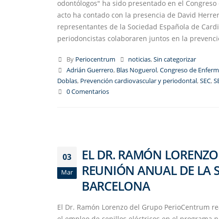
odontólogos" ha sido presentado en el Congreso 
acto ha contado con la presencia de David Herrer
representantes de la Sociedad Española de Cardio
periodoncistas colaboraren juntos en la prevenció
By
Periocentrum
noticias
,
Sin categorizar
Adrián Guerrero
,
Blas Noguerol
,
Congreso de Enferm
Doblas
,
Prevención cardiovascular y periodontal
,
SEC
,
S
0 Comentarios
EL DR. RAMÓN LORENZO
03
REUNIÓN ANUAL DE LA 
Mar
BARCELONA
El Dr. Ramón Lorenzo del Grupo PerioCentrum re
el empleo de cepillos eléctricos en el programa 