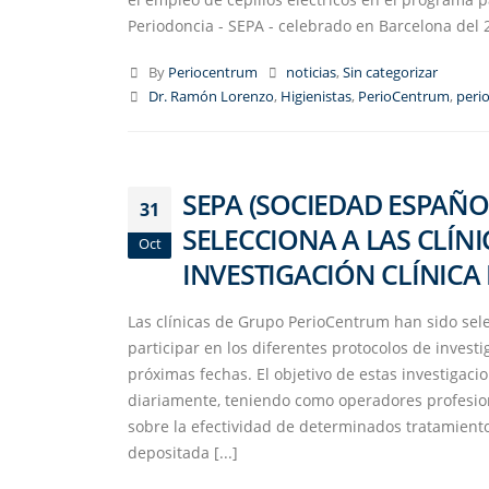
Periodoncia - SEPA - celebrado en Barcelona del 2
By
Periocentrum
noticias
,
Sin categorizar
Dr. Ramón Lorenzo
,
Higienistas
,
PerioCentrum
,
peri
SEPA (SOCIEDAD ESPAÑO
31
SELECCIONA A LAS CLÍN
Oct
INVESTIGACIÓN CLÍNICA
Las clínicas de Grupo PerioCentrum han sido selec
participar en los diferentes protocolos de invest
próximas fechas. El objetivo de estas investigaci
diariamente, teniendo como operadores profesion
sobre la efectividad de determinados tratamien
depositada [...]