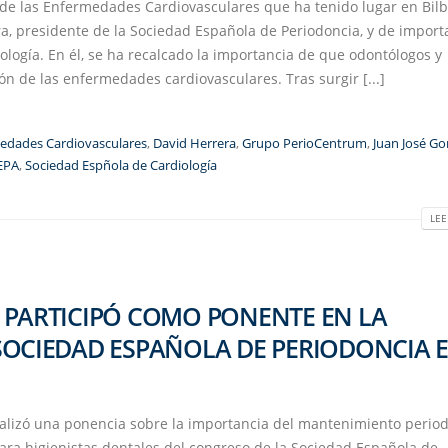
de las Enfermedades Cardiovasculares que ha tenido lugar en Bilb
a, presidente de la Sociedad Española de Periodoncia, y de import
logía. En él, se ha recalcado la importancia de que odontólogos y
n de las enfermedades cardiovasculares. Tras surgir [...]
edades Cardiovasculares
,
David Herrera
,
Grupo PerioCentrum
,
Juan José G
EPA
,
Sociedad Espñola de Cardiología
LEE
 PARTICIPÓ COMO PONENTE EN LA
SOCIEDAD ESPAÑOLA DE PERIODONCIA 
alizó una ponencia sobre la importancia del mantenimiento period
para higienistas dentales del congreso de la Sociedad Española de