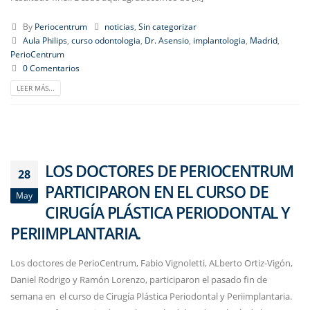
By
Periocentrum
noticias
,
Sin categorizar
Aula Philips
,
curso odontologia
,
Dr. Asensio
,
implantologia
,
Madrid
,
PerioCentrum
0 Comentarios
LEER MÁS...
LOS DOCTORES DE PERIOCENTRUM
28
PARTICIPARON EN EL CURSO DE
May
CIRUGÍA PLÁSTICA PERIODONTAL Y
PERIIMPLANTARIA.
Los doctores de PerioCentrum, Fabio Vignoletti, ALberto Ortiz-Vigón,
Daniel Rodrigo y Ramón Lorenzo, participaron el pasado fin de
semana en el curso de Cirugía Plástica Periodontal y Periimplantaria.