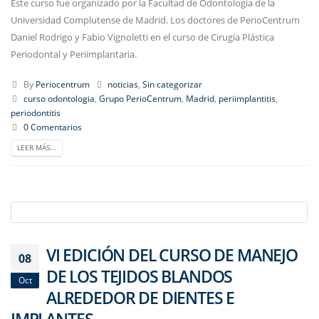
Este curso fue organizado por la Facultad de Odontología de la
Universidad Complutense de Madrid. Los doctores de PerioCentrum
Daniel Rodrigo y Fabio Vignoletti en el curso de Cirugía Plástica
Periodontal y Periimplantaria.
By
Periocentrum
noticias
,
Sin categorizar
curso odontologia
,
Grupo PerioCentrum
,
Madrid
,
periimplantitis
,
periodontitis
0 Comentarios
LEER MÁS...
VI EDICIÓN DEL CURSO DE MANEJO
08
DE LOS TEJIDOS BLANDOS
Oct
ALREDEDOR DE DIENTES E
IMPLANTES