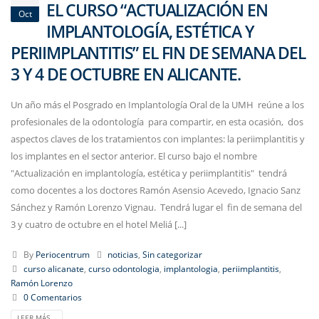
EL CURSO “ACTUALIZACIÓN EN
Oct
IMPLANTOLOGÍA, ESTÉTICA Y
PERIIMPLANTITIS” EL FIN DE SEMANA DEL
3 Y 4 DE OCTUBRE EN ALICANTE.
Un año más el Posgrado en Implantología Oral de la UMH reúne a los
profesionales de la odontología para compartir, en esta ocasión, dos
aspectos claves de los tratamientos con implantes: la periimplantitis y
los implantes en el sector anterior. El curso bajo el nombre
"Actualización en implantología, estética y periimplantitis" tendrá
como docentes a los doctores Ramón Asensio Acevedo, Ignacio Sanz
Sánchez y Ramón Lorenzo Vignau. Tendrá lugar el fin de semana del
3 y cuatro de octubre en el hotel Meliá [...]
By
Periocentrum
noticias
,
Sin categorizar
curso alicanate
,
curso odontologia
,
implantologia
,
periimplantitis
,
Ramón Lorenzo
0 Comentarios
LEER MÁS...