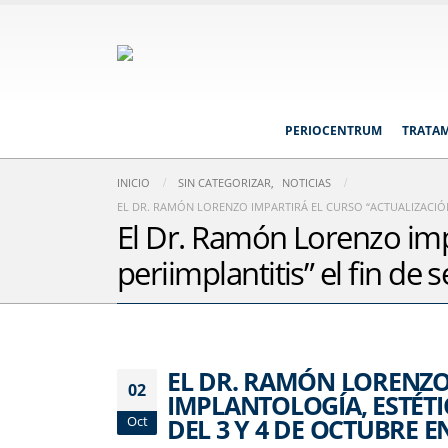
PERIOCENTRUM
TRATA
INICIO
SIN CATEGORIZAR
,
NOTICIAS
EL DR. RAMÓN LORENZO IMPARTIRÁ EL CURSO “ACTUALIZACIÓN 
El Dr. Ramón Lorenzo impa
periimplantitis” el fin de
EL DR. RAMÓN LORENZO
02
IMPLANTOLOGÍA, ESTÉTIC
DEL 3 Y 4 DE OCTUBRE E
Oct