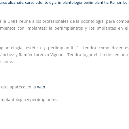
urso alicanate
,
curso odontologia
,
implantologia
,
periimplantitis
,
Ramón Lor
e la UMH reúne a los profesionales de la odontología para compar
mientos con implantes: la periimplantitis y los implantes en el
plantología, estética y periimplantitis” tendrá como docente
Sánchez y Ramón Lorenzo Vignau. Tendrá lugar el fin de semana 
icante.
o que aparece en la
web.