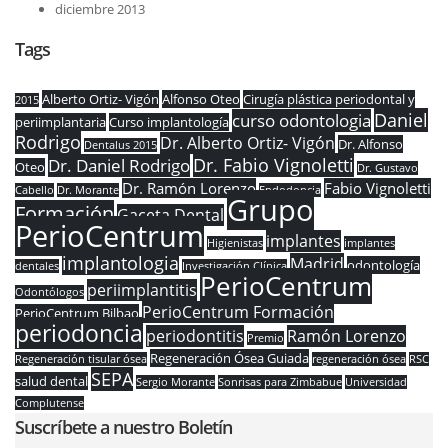
diciembre 2013
Tags
Alberto Ortiz- Vigón
Alfonso Oteo
Cirugía plástica periodontal y
2015
Daniel
curso odontologia
periimplantaria
Curso implantología
Rodrigo
Dr. Alberto Ortiz- Vigón
Dr. Alfonso
Dentalus 2015
Dr. Fabio Vignoletti
Dr. Daniel Rodrigo
Oteo
Dr. Gustavo
Dr. Ramón Lorenzo
Fabio Vignoletti
Cabello
Dr. Morante
Endodoncia
Grupo
Formación
Gaceta Dental
PerioCentrum
implantes
Higienistas
implantes
implantologia
Madrid
odontología
dentales
Investigación Clínica
PerioCentrum
periimplantitis
Odontólogos
PerioCentrum Formación
PerioCentrum Bilbao
periodoncia
periodontitis
Ramón Lorenzo
Premio
Regeneración Ósea Guiada
Regeneración tisular ósea
regeneración ósea
RSC
SEPA
salud dental
Sergio Morante
Sonrisas para Zimbabue
Universidad
Complutense
Suscríbete a nuestro Boletín