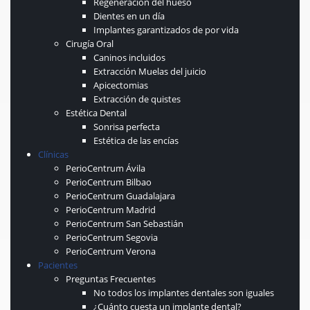
Regeneración del hueso
Dientes en un día
Implantes garantizados de por vida
Cirugía Oral
Caninos incluidos
Extracción Muelas del juicio
Apicectomias
Extracción de quistes
Estética Dental
Sonrisa perfecta
Estética de las encías
Clínicas
PerioCentrum Ávila
PerioCentrum Bilbao
PerioCentrum Guadalajara
PerioCentrum Madrid
PerioCentrum San Sebastián
PerioCentrum Segovia
PerioCentrum Verona
Pacientes
Preguntas Frecuentes
No todos los implantes dentales son iguales
¿Cuánto cuesta un implante dental?