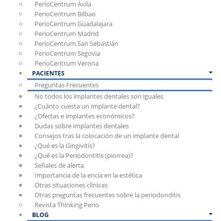
PerioCentrum Ávila
PerioCentrum Bilbao
PerioCentrum Guadalajara
PerioCentrum Madrid
PerioCentrum San Sebastián
PerioCentrum Segovia
PerioCentrum Verona
PACIENTES
Preguntas Frecuentes
No todos los implantes dentales son iguales
¿Cuánto cuesta un implante dental?
¿Ofertas e implantes económicos?
Dudas sobre implantes dentales
Consejos tras la colocación de un implante dental
¿Qué es la Gingivitis?
¿Qué es la Periodontitis (piorrea)?
Señales de alerta
Importancia de la encía en la estética
Otras situaciones clínicas
Otras preguntas frecuentes sobre la periodonditis
Revista Thinking Perio
BLOG