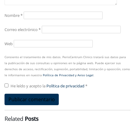
Nombre
*
Correo electrónico
*
Web
Consiento el tratamiento de mis datos. PerioCentrum Clinics tratará sus datos para
la publicación de sus consultas u opiniones en la página web. Puede ejercer sus
derechos de acceso, rectificación, supresión, portabilidad, limitación y oposición, como
le informamos en nuestra
Política de Privacidad y Aviso Legal
.
He leído y acepto la
Política de privacidad
*
Related
Posts