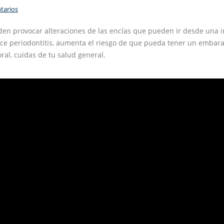
tarios
 provocar alteraciones de las encías que pueden ir desde una inf
ece periodontitis, aumenta el riesgo de que pueda tener un embar
al, cuidas de tu salud general.