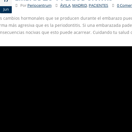
17
Por
Periocentrum
ÁVILA
,
MADRID
,
PACIENTES
0 Comen
Jun
s cambios hormonales que se producen durante el embarazo pueden
rma más agresiva que es la periodontitis. Si una embarazada pad
nsecuencias nocivas que esto puede acarrear. Cuidando tu salud or