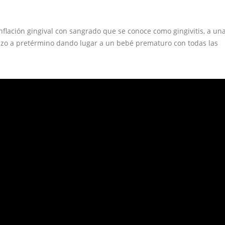
lación gingival con sangrado que se conoce como gingivitis, a un
azo a pretérmino dando lugar a un bebé prematuro con todas las