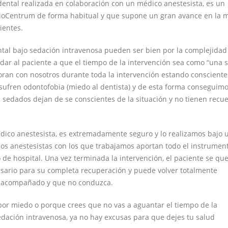
 dental realizada en colaboración con un médico anestesista, es un
rioCentrum de forma habitual y que supone un gran avance en la 
ientes.
ntal bajo sedación intravenosa pueden ser bien por la complejidad
dar al paciente a que el tiempo de la intervención sea como “una s
ran con nosotros durante toda la intervención estando consciente
sufren odontofobia (miedo al dentista) y de esta forma conseguim
 sedados dejan de se conscientes de la situación y no tienen recu
dico anestesista, es extremadamente seguro y lo realizamos bajo 
los anestesistas con los que trabajamos aportan todo el instrument
de hospital. Una vez terminada la intervención, el paciente se qu
sario para su completa recuperación y puede volver totalmente
ga acompañado y que no conduzca.
l por miedo o porque crees que no vas a aguantar el tiempo de la
edación intravenosa, ya no hay excusas para que dejes tu salud