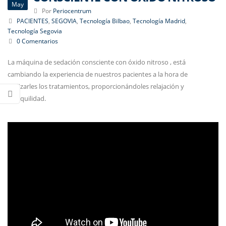
May
Por
Periocentrum
PACIENTES
,
SEGOVIA
,
Tecnología Bilbao
,
Tecnología Madrid
,
Tecnología Segovia
0 Comentarios
La máquina de sedación consciente con óxido nitroso , está
cambiando la experiencia de nuestros pacientes a la hora de
realizarles los tratamientos, proporcionándoles relajación y
tranquilidad.