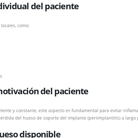
dividual del paciente
 locales, como:
is
 motivación del paciente
lente y constante, este aspecto es fundamental para evitar inflam
pérdida del hueso de soporte del implante (periimplantitis) a largo 
hueso disponible