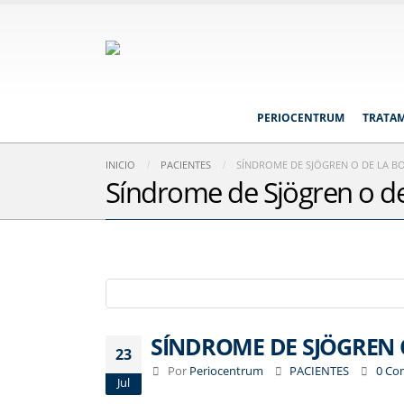
PERIOCENTRUM
TRATA
INICIO
PACIENTES
SÍNDROME DE SJÖGREN O DE LA B
Síndrome de Sjögren o de
SÍNDROME DE SJÖGREN 
23
Por
Periocentrum
PACIENTES
0 Co
Jul