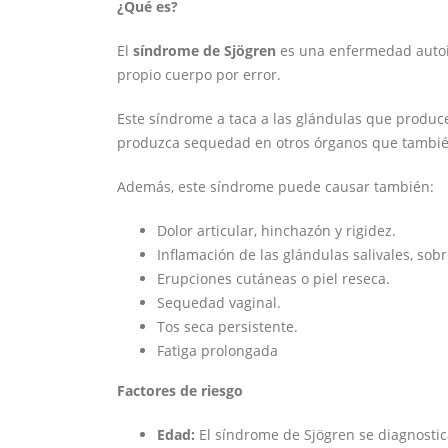
¿Qué es?
El
síndrome de Sjögren
es una enfermedad autoin
propio cuerpo por error.
Este síndrome a taca a las glándulas que produce
produzca sequedad en otros órganos que también
Además, este síndrome puede causar también:
Dolor articular, hinchazón y rigidez.
Inflamación de las glándulas salivales, sob
Erupciones cutáneas o piel reseca.
Sequedad vaginal.
Tos seca persistente.
Fatiga prolongada
Factores de riesgo
Edad:
El síndrome de Sjögren se diagnosti