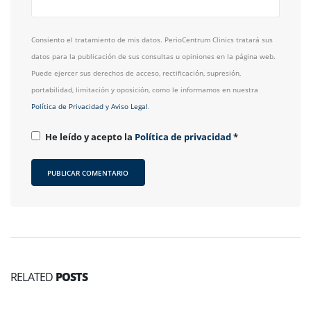
Consiento el tratamiento de mis datos. PerioCentrum Clinics tratará sus
datos para la publicación de sus consultas u opiniones en la página web.
Puede ejercer sus derechos de acceso, rectificación, supresión,
portabilidad, limitación y oposición, como le informamos en nuestra
Política de Privacidad y Aviso Legal
.
He leído y acepto la
Política de privacidad
*
RELATED
POSTS