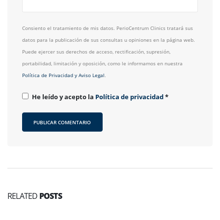
Consiento el tratamiento de mis datos. PerioCentrum Clinics tratará sus
datos para la publicación de sus consultas u opiniones en la página web.
Puede ejercer sus derechos de acceso, rectificación, supresión,
portabilidad, limitación y oposición, como le informamos en nuestra
Política de Privacidad y Aviso Legal
.
He leído y acepto la
Política de privacidad
*
RELATED
POSTS