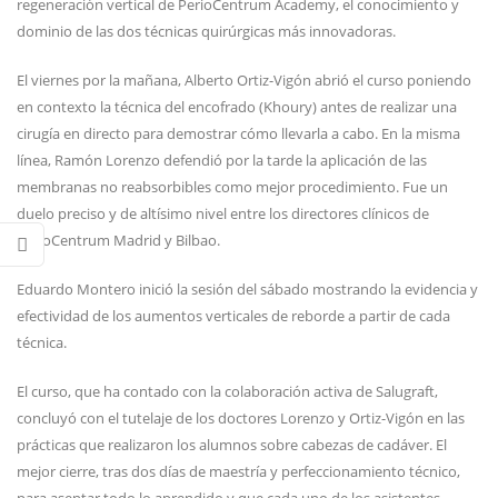
regeneración vertical de PerioCentrum Academy, el conocimiento y
dominio de las dos técnicas quirúrgicas más innovadoras.
El viernes por la mañana, Alberto Ortiz-Vigón abrió el curso poniendo
en contexto la técnica del encofrado (Khoury) antes de realizar una
cirugía en directo para demostrar cómo llevarla a cabo. En la misma
línea, Ramón Lorenzo defendió por la tarde la aplicación de las
membranas no reabsorbibles como mejor procedimiento. Fue un
duelo preciso y de altísimo nivel entre los directores clínicos de
PerioCentrum Madrid y Bilbao.
Eduardo Montero inició la sesión del sábado mostrando la evidencia y
efectividad de los aumentos verticales de reborde a partir de cada
técnica.
El curso, que ha contado con la colaboración activa de Salugraft,
concluyó con el tutelaje de los doctores Lorenzo y Ortiz-Vigón en las
prácticas que realizaron los alumnos sobre cabezas de cadáver. El
mejor cierre, tras dos días de maestría y perfeccionamiento técnico,
para asentar todo lo aprendido y que cada uno de los asistentes