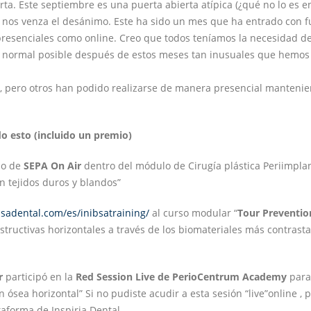
a. Este septiembre es una puerta abierta atípica (¿qué no lo es e
nos venza el desánimo. Este ha sido un mes que ha entrado con f
 presenciales como online. Creo que todos teníamos la necesidad d
 normal posible después de estos meses tan inusuales que hemos 
e, pero otros han podido realizarse de manera presencial manteni
o esto (incluido un premio)
so de
SEPA On Air
dentro del módulo de Cirugía plástica Periimplan
 tejidos duros y blandos”
ibsadental.com/es/inibsatraining/
al curso modular “
Tour Preventio
structivas horizontales a través de los biomateriales más contrast
r
participó en la
Red Session Live de PerioCentrum Academy
para
 ósea horizontal” Si no pudiste acudir a esta sesión “live”online ,
taforma de Inspiria Dental.