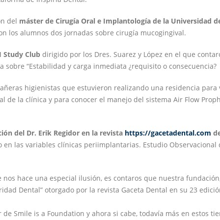
ón del
máster de Cirugía Oral e Implantología de la Universidad d
on los alumnos dos jornadas sobre cirugía mucogingival.
I Study Club
dirigido por los Dres. Suarez y López en el que conta
a sobre “Estabilidad y carga inmediata ¿requisito o consecuencia?
eras higienistas que estuvieron realizando una residencia para v
l de la clínica y para conocer el manejo del sistema Air Flow Proph
ción del Dr. Erik Regidor en la revista
https://gacetadental.com
de
co en las variables clínicas periimplantarias. Estudio Observacional
 nos hace una especial ilusión, es contaros que nuestra fundación
aridad Dental” otorgado por la revista Gaceta Dental en su 23 edici
r de Smile is a Foundation y ahora si cabe, todavía más en estos t