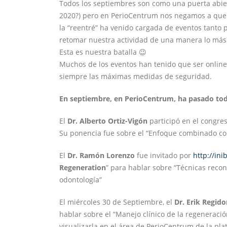
Todos los septiembres son como una puerta abiert
2020?) pero en PerioCentrum nos negamos a que 
la “reentré” ha venido cargada de eventos tanto
retomar nuestra actividad de una manera lo más
Esta es nuestra batalla 😉
Muchos de los eventos han tenido que ser onlin
siempre las máximas medidas de seguridad.
En septiembre, en PerioCentrum, ha pasado tod
El
Dr. Alberto Ortiz-Vigón
participó en el congre
Su ponencia fue sobre el “Enfoque combinado con
El
Dr. Ramón Lorenzo
fue invitado por
http://in
Regeneration
” para hablar sobre “Técnicas recon
odontología”
El miércoles 30 de Septiembre, el
Dr. Erik Regido
hablar sobre el “Manejo clínico de la regeneración
visualizarla en el área de PerioCentrum de la pla