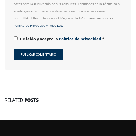
datos para la publicación de sus consultas u opiniones en la página web.
Puede ejercer sus derechos de acceso, rectificación, supresión,
portabilidad, limitación y oposición, como le informamos en nuestra
Política de Privacidad y Aviso Legal
.
He leído y acepto la
Política de privacidad
*
RELATED
POSTS