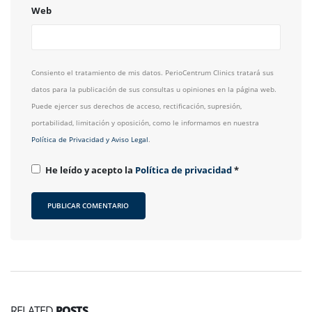
Web
Consiento el tratamiento de mis datos. PerioCentrum Clinics tratará sus
datos para la publicación de sus consultas u opiniones en la página web.
Puede ejercer sus derechos de acceso, rectificación, supresión,
portabilidad, limitación y oposición, como le informamos en nuestra
Política de Privacidad y Aviso Legal
.
He leído y acepto la
Política de privacidad
*
RELATED
POSTS