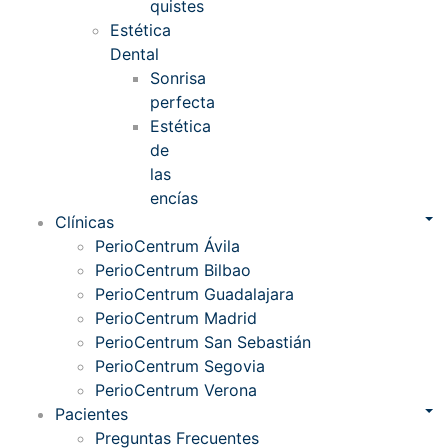
quistes
Estética
Dental
Sonrisa
perfecta
Estética
de
las
encías
Clínicas
PerioCentrum Ávila
PerioCentrum Bilbao
PerioCentrum Guadalajara
PerioCentrum Madrid
PerioCentrum San Sebastián
PerioCentrum Segovia
PerioCentrum Verona
Pacientes
Preguntas Frecuentes