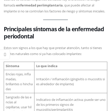
llamada
enfermedad periimplantaria
, que puede afectar al
implante si no se controlan los factores de riesgo y síntomas iniciales.
Principales síntomas de la enfermedad
periodontal
Estos son signos a los que hay que prestar atención, tanto si tienes
dientes naturales como si ya has colocado implantes:
Síntoma
Lo que indica
Encías rojas, infla
madas,
Irritación / inflamación (gingivitis o mucositis si
brillantes o hincha
es alrededor de implante)
das
Sangrado de las e
Indicativo de inflamación activa; puede ser uno
ncías al
de los primeros signos de
cepillarse, usar hil
mucositis/periimplantitis