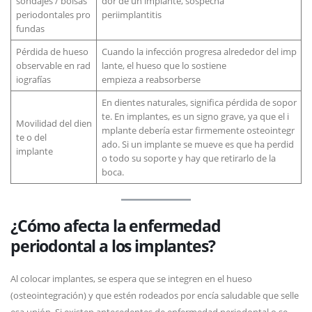
sondajes / bolsas
dor de un implante, sospecha
periodontales pro
periimplantitis
fundas
Pérdida de hueso
Cuando la infección progresa alrededor del imp
observable en rad
lante, el hueso que lo sostiene
iografías
empieza a reabsorberse
En dientes naturales, significa pérdida de sopor
te. En implantes, es un signo grave, ya que el i
Movilidad del dien
mplante debería estar firmemente osteointegr
te o del
ado. Si un implante se mueve es que ha perdid
implante
o todo su soporte y hay que retirarlo de la
boca.
¿Cómo afecta la enfermedad
periodontal a los implantes?
Al colocar implantes, se espera que se integren en el hueso
(osteointegración) y que estén rodeados por encía saludable que selle
esa unión. Si existen antecedentes de enfermedad periodontal o se