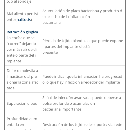
o, o al sondaje
Acumulación de placa bacteriana y producto d
Mal aliento persist
e desecho de la inflamación
ente (
halitosis
)
bacteriana
Retracción gingiva
l
o encías que se
Pérdida de tejido blando, lo que puede expone
“corren” dejando
r partes del implante si está
ver más raíz de di
presente
ente o parte del i
mplante
Dolor o molestia a
l masticar o al pre
Puede indicar que la inflamación ha progresad
sionar la zona afec
o, o que hay infección alrededor del implante
tada
Señal de infección avanzada; puede deberse a
Supuración o pus
bolsa profunda o acumulación
bacteriana importante
Profundidad aum
entada en
Destrucción de los tejidos de soporte; si alrede