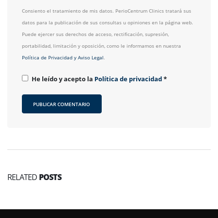
Consiento el tratamiento de mis datos. PerioCentrum Clinics tratará sus
datos para la publicación de sus consultas u opiniones en la página web.
Puede ejercer sus derechos de acceso, rectificación, supresión,
portabilidad, limitación y oposición, como le informamos en nuestra
Política de Privacidad y Aviso Legal
.
He leído y acepto la
Política de privacidad
*
RELATED
POSTS