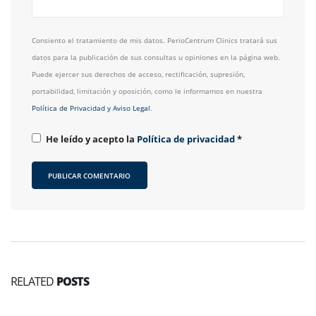
Consiento el tratamiento de mis datos. PerioCentrum Clinics tratará sus
datos para la publicación de sus consultas u opiniones en la página web.
Puede ejercer sus derechos de acceso, rectificación, supresión,
portabilidad, limitación y oposición, como le informamos en nuestra
Política de Privacidad y Aviso Legal
.
He leído y acepto la
Política de privacidad
*
RELATED
POSTS