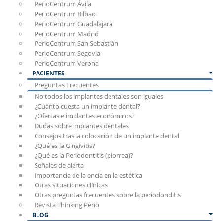
PerioCentrum Ávila
PerioCentrum Bilbao
PerioCentrum Guadalajara
PerioCentrum Madrid
PerioCentrum San Sebastián
PerioCentrum Segovia
PerioCentrum Verona
PACIENTES
Preguntas Frecuentes
No todos los implantes dentales son iguales
¿Cuánto cuesta un implante dental?
¿Ofertas e implantes económicos?
Dudas sobre implantes dentales
Consejos tras la colocación de un implante dental
¿Qué es la Gingivitis?
¿Qué es la Periodontitis (piorrea)?
Señales de alerta
Importancia de la encía en la estética
Otras situaciones clínicas
Otras preguntas frecuentes sobre la periodonditis
Revista Thinking Perio
BLOG