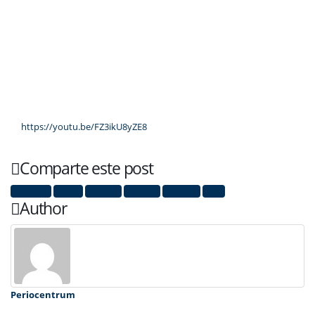
https://youtu.be/FZ3ikU8yZE8
Comparte este post
Facebook
Twitter
LinkedIn
Google +
Pinterest
Email
Author
Periocentrum