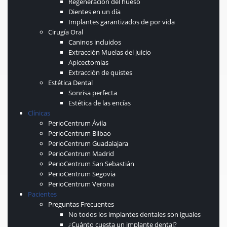
Regeneración del hueso
Dientes en un día
Implantes garantizados de por vida
Cirugía Oral
Caninos incluidos
Extracción Muelas del juicio
Apicectomias
Extracción de quistes
Estética Dental
Sonrisa perfecta
Estética de las encías
Clínicas
PerioCentrum Ávila
PerioCentrum Bilbao
PerioCentrum Guadalajara
PerioCentrum Madrid
PerioCentrum San Sebastián
PerioCentrum Segovia
PerioCentrum Verona
Pacientes
Preguntas Frecuentes
No todos los implantes dentales son iguales
¿Cuánto cuesta un implante dental?