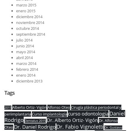
marzo 2015
enero 2015
diciembre 2014
noviembre 2014
octubre 2014
septiembre 2014
julio 2014
junio 2014
mayo 2014
abril 2014
marzo 2014
febrero 2014
enero 2014
diciembre 2013
Tags
Alberto Ortiz- Vigón
Alfonso Oteo
Cirugía plástica periodontal y
2015
Daniel
curso odontologia
periimplantaria
Curso implantología
Rodrigo
Dr. Alberto Ortiz- Vigón
Dr. Alfonso
Dentalus 2015
Dr. Fabio Vignoletti
Dr. Daniel Rodrigo
Oteo
Dr. Gustavo