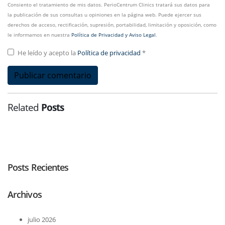
Consiento el tratamiento de mis datos. PerioCentrum Clinics tratará sus datos para
la publicación de sus consultas u opiniones en la página web. Puede ejercer sus
derechos de acceso, rectificación, supresión, portabilidad, limitación y oposición, como
le informamos en nuestra
Política de Privacidad y Aviso Legal
.
He leído y acepto la
Política de privacidad
*
Related
Posts
Posts Recientes
Archivos
julio 2026