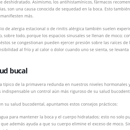
te deshidratado. Asimismo, los antihistamínicos, fármacos recome
gias, son una causa conocida de sequedad en la boca. Esto también
 manifiesten más.
 de alergia estacional o de rinitis alérgica también suelen exper
o, sobre todo, porque los espacios sinusales se llenan de moco; co
éstos se congestionan pueden ejercer presión sobre las raíces de 
ibilidad al frío y al calor o dolor cuando uno se sienta, se levanta
lud bucal
a típico de la primavera redunda en nuestros niveles hormonales 
es indispensable un control aún más riguroso de su salud bucodent
 en su salud bucodental, apuntamos estos consejos prácticos:
gua para mantener la boca y el cuerpo hidratados; esto no solo p
no que además ayuda a que su cuerpo elimine el exceso de moco. Si