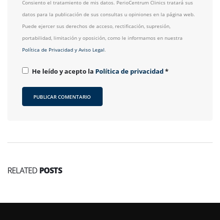
Consiento el tratamiento de mis datos. PerioCentrum Clinics tratará sus
datos para la publicación de sus consultas u opiniones en la página web.
Puede ejercer sus derechos de acceso, rectificación, supresión,
portabilidad, limitación y oposición, como le informamos en nuestra
Política de Privacidad y Aviso Legal
.
He leído y acepto la
Política de privacidad
*
RELATED
POSTS