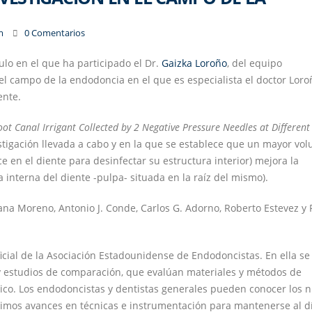
m
0 Comentarios
culo en el que ha participado el Dr.
Gaizka Loroño
, del equipo
 el campo de la endodoncia en el que es especialista el doctor Loro
ente.
t Canal Irrigant Collected by 2 Negative Pressure Needles at Different
vestigación llevada a cabo y en la que se establece que un mayor vo
e en el diente para desinfectar su estructura interior) mejora la
a interna del diente -pulpa- situada en la raíz del mismo).
ana Moreno, Antonio J. Conde, Carlos G. Adorno, Roberto Estevez y 
 oficial de la Asociación Estadounidense de Endodoncistas. En ella se
s y estudios de comparación, que evalúan materiales y métodos de
ico. Los endodoncistas y dentistas generales pueden conocer los 
ltimos avances en técnicas e instrumentación para mantenerse al d