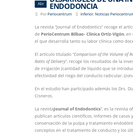
ENDODONCIA
Abr
Por
Periocentrum
inferior
,
Noticias Periocentru
La revista “Journal of Endodontics” recoge el artí
de
PerioCentrum Bilbao- Clínica Ortiz-Vigón
, en
el que desarrolla tanto su labor clínica como doc
El artículo titulado
“Comparison of the Volume of Roo
Rates of Delivery”
, recoge los resultados de la in
de irrigación (cantidad de líquido que se introduc
efectividad del riego del conducto radicular, (zon
En el estudio han participado además los Drs. Di
Cisneros.
La revista
Journal of Endodontics
“, es la revista
publican artículos científicos, informes de caso
conservación de la pulpa y tratamiento endodónt
conceptos en el tratamiento de conducto y los ú