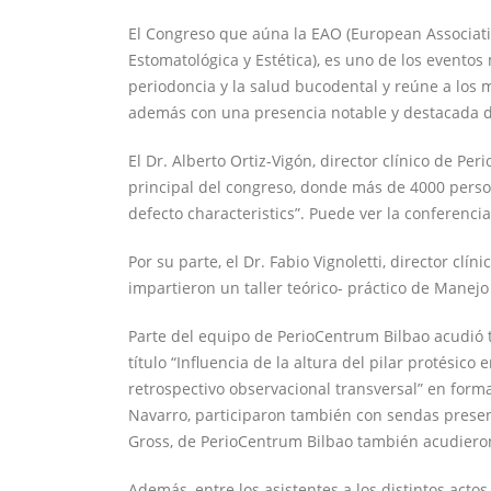
El Congreso que aúna la EAO (European Associati
Estomatológica y Estética), es uno de los eventos
periodoncia y la salud bucodental y reúne a los m
además con una presencia notable y destacada de
El Dr. Alberto Ortiz-Vigón, director clínico de Pe
principal del congreso, donde más de 4000 person
defecto characteristics”. Puede ver la conferenc
Por su parte, el Dr. Fabio Vignoletti, director cl
impartieron un taller teórico- práctico de Manejo
Parte del equipo de PerioCentrum Bilbao acudió t
título “Influencia de la altura del pilar protésico
retrospectivo observacional transversal” en form
Navarro, participaron también con sendas presen
Gross, de PerioCentrum Bilbao también acudieron
Además, entre los asistentes a los distintos acto