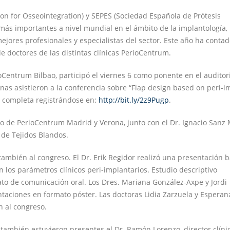
on for Osseointegration) y SEPES (Sociedad Española de Prótesis
 más importantes a nivel mundial en el ámbito de la implantología,
ejores profesionales y especialistas del sector. Este año ha conta
 doctores de las distintas clínicas PerioCentrum.
rioCentrum Bilbao, participó el viernes 6 como ponente en el auditor
as asistieron a la conferencia sobre “Flap design based on peri-i
ia completa registrándose en:
http://bit.ly/2z9Pugp
.
ínico de PerioCentrum Madrid y Verona, junto con el Dr. Ignacio Sanz 
 de Tejidos Blandos.
ambién al congreso. El Dr. Erik Regidor realizó una presentación b
 en los parámetros clínicos peri-implantarios. Estudio descriptivo
ato de comunicación oral. Los Dres. Mariana González-Axpe y Jordi
taciones en formato póster. Las doctoras Lidia Zarzuela y Esperan
 al congreso.
s también estuvieron presentes el Dr. Ramón Lorenzo, director clíni