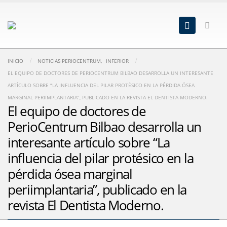
INICIO
NOTICIAS PERIOCENTRUM
,
INFERIOR
EL EQUIPO DE DOCTORES DE PERIOCENTRUM BILBAO DESARROLLA UN INTERESANTE
ARTÍCULO SOBRE “LA INFLUENCIA DEL PILAR PROTÉSICO EN LA PÉRDIDA ÓSEA
MARGINAL PERIIMPLANTARIA”, PUBLICADO EN LA REVISTA EL DENTISTA MODERNO.
El equipo de doctores de
PerioCentrum Bilbao desarrolla un
interesante artículo sobre “La
influencia del pilar protésico en la
pérdida ósea marginal
periimplantaria”, publicado en la
revista El Dentista Moderno.