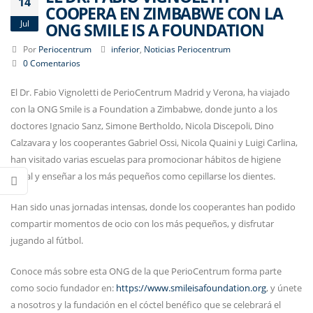
14
COOPERA EN ZIMBABWE CON LA
Jul
ONG SMILE IS A FOUNDATION
Por
Periocentrum
inferior
,
Noticias Periocentrum
0 Comentarios
El Dr. Fabio Vignoletti de PerioCentrum Madrid y Verona, ha viajado
con la ONG Smile is a Foundation a Zimbabwe, donde junto a los
doctores Ignacio Sanz, Simone Bertholdo, Nicola Discepoli, Dino
Calzavara y los cooperantes Gabriel Ossi, Nicola Quaini y Luigi Carlina,
han visitado varias escuelas para promocionar hábitos de higiene
bucal y enseñar a los más pequeños como cepillarse los dientes.
Han sido unas jornadas intensas, donde los cooperantes han podido
compartir momentos de ocio con los más pequeños, y disfrutar
jugando al fútbol.
Conoce más sobre esta ONG de la que PerioCentrum forma parte
como socio fundador en:
https://www.smileisafoundation.org
, y únete
a nosotros y la fundación en el cóctel benéfico que se celebrará el