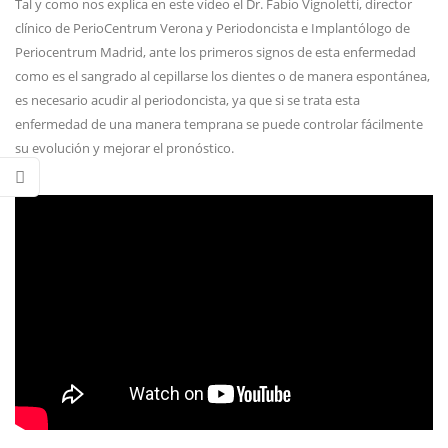
Tal y como nos explica en este vídeo el Dr. Fabio Vignoletti, director
clínico de PerioCentrum Verona y Periodoncista e Implantólogo de
Periocentrum Madrid, ante los primeros signos de esta enfermedad
como es el sangrado al cepillarse los dientes o de manera espontánea,
es necesario acudir al periodoncista, ya que si se trata esta
enfermedad de una manera temprana se puede controlar fácilmente
su evolución y mejorar el pronóstico.