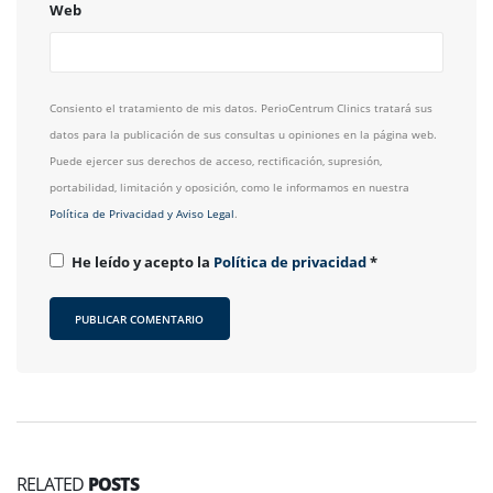
Web
Consiento el tratamiento de mis datos. PerioCentrum Clinics tratará sus
datos para la publicación de sus consultas u opiniones en la página web.
Puede ejercer sus derechos de acceso, rectificación, supresión,
portabilidad, limitación y oposición, como le informamos en nuestra
Política de Privacidad y Aviso Legal
.
He leído y acepto la
Política de privacidad
*
RELATED
POSTS