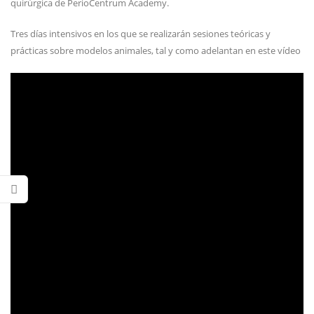
quirúrgica de PerioCentrum Academy.
Tres días intensivos en los que se realizarán sesiones teóricas y
prácticas sobre modelos animales, tal y como adelantan en este vídeo