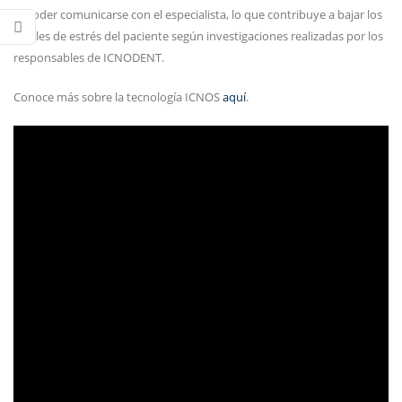
al poder comunicarse con el especialista, lo que contribuye a bajar los
niveles de estrés del paciente según investigaciones realizadas por los
responsables de ICNODENT.
Conoce más sobre la tecnología ICNOS
aquí
.