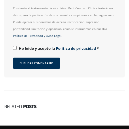
Consiento el tratamiento de mis datos. PerioCentrum Clinics tratará sus
datos para la publicación de sus consultas u opiniones en la página web.
Puede ejercer sus derechos de acceso, rectificación, supresión,
portabilidad, limitación y oposición, como le informamos en nuestra
Política de Privacidad y Aviso Legal
.
He leído y acepto la
Política de privacidad
*
RELATED
POSTS