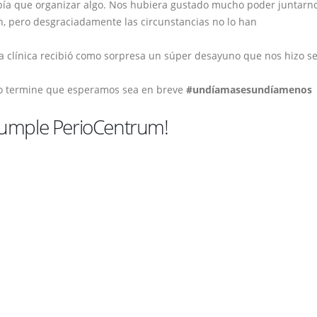
abía que organizar algo. Nos hubiera gustado mucho poder juntarn
ón, pero desgraciadamente las circunstancias no lo han
 clínica recibió como sorpresa un súper desayuno que nos hizo se
to termine que esperamos sea en breve
#undíamasesundíamenos
 cumple PerioCentrum!