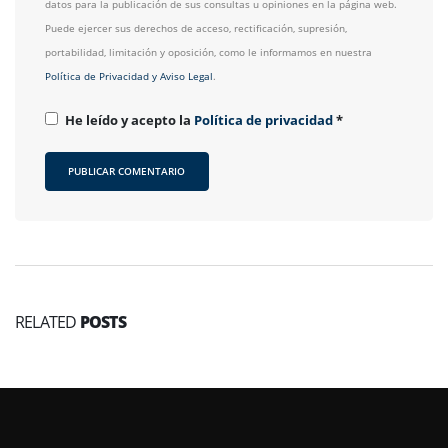
datos para la publicación de sus consultas u opiniones en la página web.
Puede ejercer sus derechos de acceso, rectificación, supresión,
portabilidad, limitación y oposición, como le informamos en nuestra
Política de Privacidad y Aviso Legal
.
He leído y acepto la
Política de privacidad
*
RELATED
POSTS