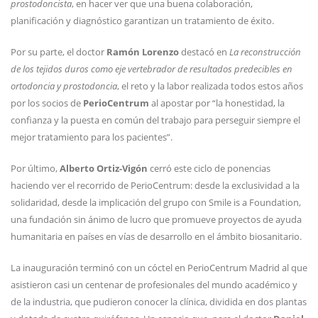
prostodoncista
, en hacer ver que una buena colaboración,
planificación y diagnóstico garantizan un tratamiento de éxito.
Por su parte, el doctor
Ramón Lorenzo
destacó en
La reconstrucción
de los tejidos duros como eje vertebrador de resultados predecibles en
ortodoncia y prostodoncia
, el reto y la labor realizada todos estos años
por los socios de
PerioCentrum
al apostar por “la honestidad, la
confianza y la puesta en común del trabajo para perseguir siempre el
mejor tratamiento para los pacientes”.
Por último,
Alberto Ortiz-Vigón
cerró este ciclo de ponencias
haciendo ver el recorrido de PerioCentrum: desde la exclusividad a la
solidaridad, desde la implicación del grupo con Smile is a Foundation,
una fundación sin ánimo de lucro que promueve proyectos de ayuda
humanitaria en países en vías de desarrollo en el ámbito biosanitario.
La inauguración terminó con un cóctel en PerioCentrum Madrid al que
asistieron casi un centenar de profesionales del mundo académico y
de la industria, que pudieron conocer la clínica, dividida en dos plantas