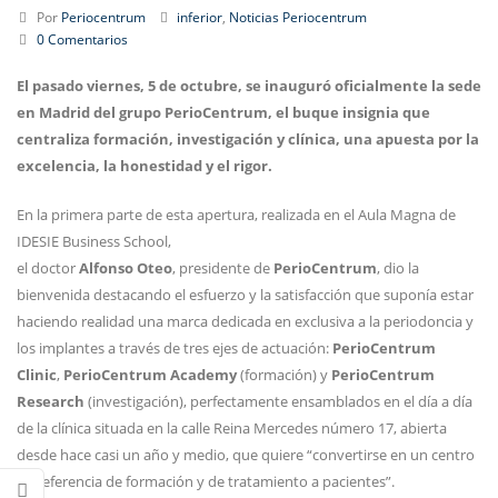
Por
Periocentrum
inferior
,
Noticias Periocentrum
0 Comentarios
El pasado viernes, 5 de octubre, se inauguró oficialmente la sede
en Madrid del grupo PerioCentrum, el buque insignia que
centraliza formación, investigación y clínica, una apuesta por la
excelencia, la honestidad y el rigor.
En la primera parte de esta apertura, realizada en el Aula Magna de
IDESIE Business School,
el doctor
Alfonso Oteo
, presidente de
PerioCentrum
, dio la
bienvenida destacando el esfuerzo y la satisfacción que suponía estar
haciendo realidad una marca dedicada en exclusiva a la periodoncia y
los implantes a través de tres ejes de actuación:
PerioCentrum
Clinic
,
PerioCentrum Academy
(formación) y
PerioCentrum
Research
(investigación), perfectamente ensamblados en el día a día
de la clínica situada en la calle Reina Mercedes número 17, abierta
desde hace casi un año y medio, que quiere “convertirse en un centro
de referencia de formación y de tratamiento a pacientes”.