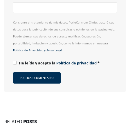
Consiento el tratamiento de mis datos. PerioCentrum Clinics tratará sus
datos para la publicación de sus consultas u opiniones en la página web.
Puede ejercer sus derechos de acceso, rectificación, supresión,
portabilidad, limitación y oposición, como le informamos en nuestra
Política de Privacidad y Aviso Legal
.
He leído y acepto la
Política de privacidad
*
RELATED
POSTS