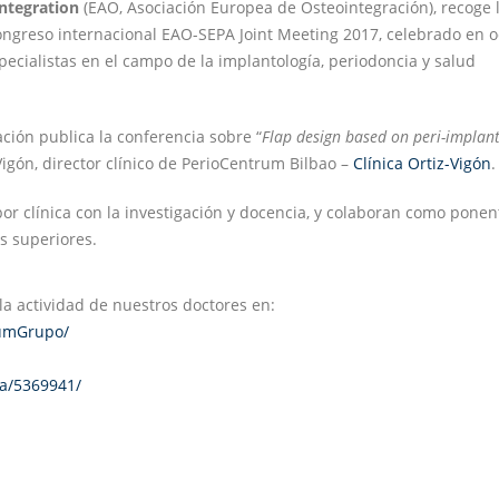
ntegration
(EAO, Asociación Europea de Osteointegración), recoge 
congreso internacional EAO-SEPA Joint Meeting 2017, celebrado en 
pecialistas en el campo de la implantología, periodoncia y salud
ación publica la conferencia sobre “
Flap design based on peri-implant
-Vigón, director clínico de PerioCentrum Bilbao –
Clínica Ortiz-Vigón
.
r clínica con la investigación y docencia, y colaboran como ponen
os superiores.
a actividad de nuestros doctores en:
rumGrupo/
a/5369941/