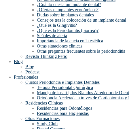
¿Cuánto cuesta un implante dental?
¿Ofertas e implantes económicos?
Dudas sobre implantes dentales
Consejos tras la colocación de un implante dental
¿Qué es la Gingivitis?
¿Qué es la Periodontitis (piorrea)?
Señales de alerta
Importancia de la encía en la estética
Otras situaciones clínicas
Otras preguntas frecuentes sobre la periodonditis
Revista Thinking Perio
Blog
Blog
Podcast
Profesionales
Cursos Periodoncia e Implantes Dentales
Terapia Periodontal Quirúrgica
Manejo de los Tejidos Blandos Alrededor de Dient
Ortodoncia Acelerada a través de Corticotomías y
Residencias Clínicas
Residencias para Odontólogos
Residencias para Higienistas
Otras Formaciones
Study Club
Dental Campus