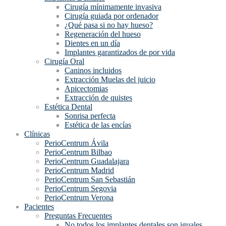
Cirugía mínimamente invasiva
Cirugía guiada por ordenador
¿Qué pasa si no hay hueso?
Regeneración del hueso
Dientes en un día
Implantes garantizados de por vida
Cirugía Oral
Caninos incluidos
Extracción Muelas del juicio
Apicectomias
Extracción de quistes
Estética Dental
Sonrisa perfecta
Estética de las encías
Clínicas
PerioCentrum Ávila
PerioCentrum Bilbao
PerioCentrum Guadalajara
PerioCentrum Madrid
PerioCentrum San Sebastián
PerioCentrum Segovia
PerioCentrum Verona
Pacientes
Preguntas Frecuentes
No todos los implantes dentales son iguales