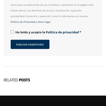
datos para la publicación de sus consultas u opiniones en la página web.
Puede ejercer sus derechos de acceso, rectificación, supresión,
portabilidad, limitación y oposición, como le informamos en nuestra
Política de Privacidad y Aviso Legal
.
He leído y acepto la
Política de privacidad
*
RELATED
POSTS