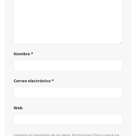
Nombre
*
Correo electrónico
*
Web
Consiento el tratamiento de mis datos. PerioCentrum Clinics tratará sus