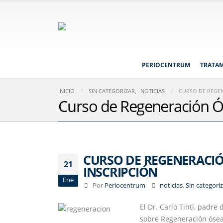
PERIOCENTRUM
TRATA
INICIO
SIN CATEGORIZAR
,
NOTICIAS
CURSO DE REGEN
Curso de Regeneración Ós
CURSO DE REGENERACIÓN
21
INSCRIPCIÓN
Ene
Por
Periocentrum
noticias
,
Sin categori
El Dr. Carlo Tinti, padre
sobre Regeneración ósea 