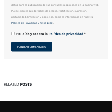
datos para la publicación de sus consultas u opiniones en la página web.
Puede ejercer sus derechos de acceso, rectificación, supresión,
portabilidad, limitación y oposición, como le informamos en nuestra
Política de Privacidad y Aviso Legal
.
He leído y acepto la
Política de privacidad
*
RELATED
POSTS