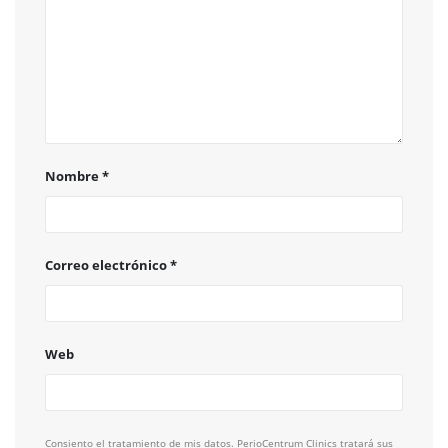
Nombre
*
Correo electrónico
*
Web
Consiento el tratamiento de mis datos. PerioCentrum Clinics tratará sus