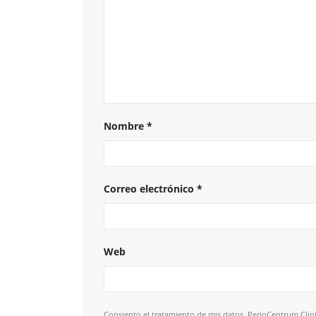
Nombre
*
Correo electrónico
*
Web
Consiento el tratamiento de mis datos. PerioCentrum Clini