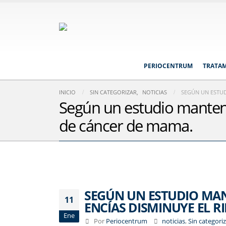
PERIOCENTRUM
TRATA
INICIO
SIN CATEGORIZAR
,
NOTICIAS
SEGÚN UN ESTUD
Según un estudio mantene
de cáncer de mama.
SEGÚN UN ESTUDIO MA
11
ENCÍAS DISMINUYE EL R
Ene
Por
Periocentrum
noticias
,
Sin categori