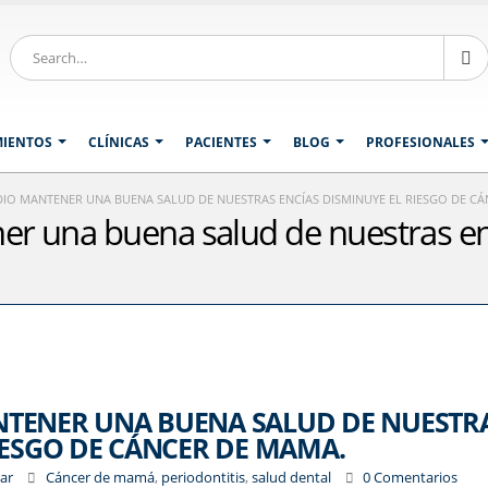
MIENTOS
CLÍNICAS
PACIENTES
BLOG
PROFESIONALES
IO MANTENER UNA BUENA SALUD DE NUESTRAS ENCÍAS DISMINUYE EL RIESGO DE C
r una buena salud de nuestras enc
NTENER UNA BUENA SALUD DE NUESTR
IESGO DE CÁNCER DE MAMA.
zar
Cáncer de mamá
,
periodontitis
,
salud dental
0 Comentarios