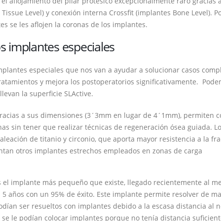
 el aflojamiento del pilar protésico excepcionalmente raro gracias a
issue Level) y conexión interna Crossfit (implantes Bone Level). Po
s se les aflojen la coronas de los implantes.
s implantes especiales
plantes especiales que nos van a ayudar a solucionar casos comp
tratamientos y mejora los postoperatorios significativamente. Pod
 llevan la superficie SLActive.
Gracias a sus dimensiones (3´3mm en lugar de 4´1mm), permiten c
has sin tener que realizar técnicas de regeneración ósea guiada. L
leación de titanio y circonio, que aporta mayor resistencia a la fra
entan otros implantes estrechos empleados en zonas de carga
s el implante más pequeño que existe, llegado recientemente al m
a 5 años con un 95% de éxito. Este implante permite resolver de m
dían ser resueltos con implantes debido a la escasa distancia al n
 se le podían colocar implantes porque no tenía distancia suficient