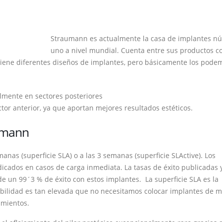
Straumann es actualmente la casa de implantes n
uno a nivel mundial. Cuenta entre sus productos co
ene diferentes diseños de implantes, pero básicamente los pode
almente en sectores posteriores
tor anterior, ya que aportan mejores resultados estéticos.
aumann
anas (superficie SLA) o a las 3 semanas (superficie SLActive). Los
icados en casos de carga inmediata. La tasas de éxito publicadas 
de un 99´3 % de éxito con estos implantes. La superficie SLA es la
abilidad es tan elevada que no necesitamos colocar implantes de 
amientos.