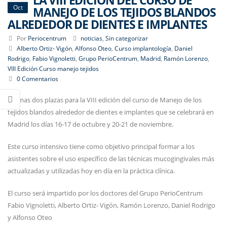
LA VIII EDICIÓN DEL CURSO DE
Oct
MANEJO DE LOS TEJIDOS BLANDOS
ALREDEDOR DE DIENTES E IMPLANTES
Por
Periocentrum
noticias
,
Sin categorizar
Alberto Ortiz- Vigón
,
Alfonso Oteo
,
Curso implantología
,
Daniel
Rodrigo
,
Fabio Vignoletti
,
Grupo PerioCentrum
,
Madrid
,
Ramón Lorenzo
,
VIII Edición Curso manejo tejidos
0 Comentarios
Últimas dos plazas para la VIII edición del curso de Manejo de los
tejidos blandos alrededor de dientes e implantes que se celebrará en
Madrid los días 16-17 de octubre y 20-21 de noviembre.
Este curso intensivo tiene como objetivo principal formar a los
asistentes sobre el uso específico de las técnicas mucogingivales más
actualizadas y utilizadas hoy en día en la práctica clínica.
El curso será impartido por los doctores del Grupo PerioCentrum
Fabio Vignoletti, Alberto Ortiz- Vigón, Ramón Lorenzo, Daniel Rodrigo
y Alfonso Oteo