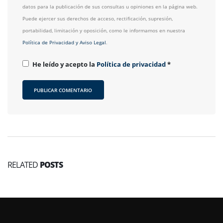
datos para la publicación de sus consultas u opiniones en la página web.
Puede ejercer sus derechos de acceso, rectificación, supresión,
portabilidad, limitación y oposición, como le informamos en nuestra
Política de Privacidad y Aviso Legal
.
He leído y acepto la
Política de privacidad
*
RELATED
POSTS