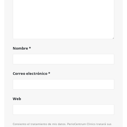
Nombre
*
Correo electrónico
*
Web
Consiento el tratamiento de mis datos. PerioCentrum Clinics tratará sus