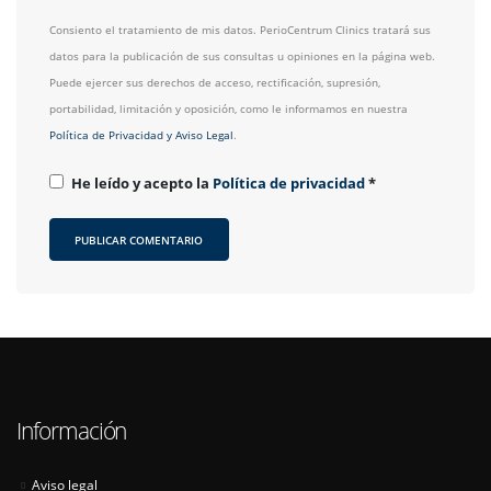
Consiento el tratamiento de mis datos. PerioCentrum Clinics tratará sus
datos para la publicación de sus consultas u opiniones en la página web.
Puede ejercer sus derechos de acceso, rectificación, supresión,
portabilidad, limitación y oposición, como le informamos en nuestra
Política de Privacidad y Aviso Legal
.
He leído y acepto la
Política de privacidad
*
Información
Aviso legal